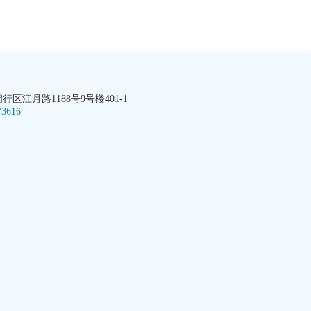
区江月路1188号9号楼401-1
73616