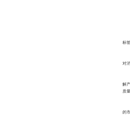
不
标
对
解
质
的